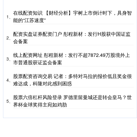
在线配资知识 【财经分析】宇树上市倒计时下，具身智
1、
能的“江苏速度”
配资实盘证券配资门户 彤程新材：发行H股获中国证监
2、
会备案
线上配资网址 彤程新材：发行不超7872.49万股境外上
3、
市普通股获证监会备案
股票配资咨询交易 记者：多特对马拉的报价低且奖金很
4、
难达成，科隆对此感到困惑
股票六倍杠杆风险登录 罗德里留曼城还是转会皇马？世
5、
界杯金球奖得主宛如鸡肋