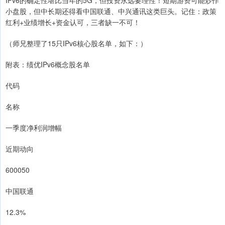
IPv6的确定性堪比当年的5G，但投资永远要理性！短期游资可能炒作
小盘股，但中长期还得看中国联通、中兴通讯这类巨头。记住：政策
红利+业绩增长+资金认可，三者缺一不可！
（师兄整理了15只IPv6核心股名单，如下：）
附表：绩优IPv6概念股名单
代码
名称
一季度净利润增幅
近期动向
600050
中国联通
12.3%