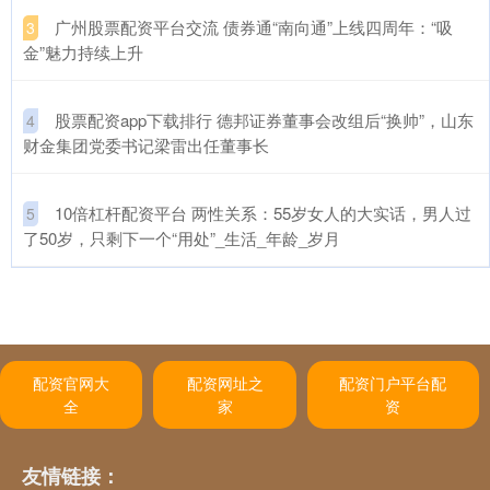
​广州股票配资平台交流 债券通“南向通”上线四周年：“吸
3
金”魅力持续上升
​股票配资app下载排行 德邦证券董事会改组后“换帅”，山东
4
财金集团党委书记梁雷出任董事长
​10倍杠杆配资平台 两性关系：55岁女人的大实话，男人过
5
了50岁，只剩下一个“用处”_生活_年龄_岁月
配资官网大
配资网址之
配资门户平台配
全
家
资
友情链接：