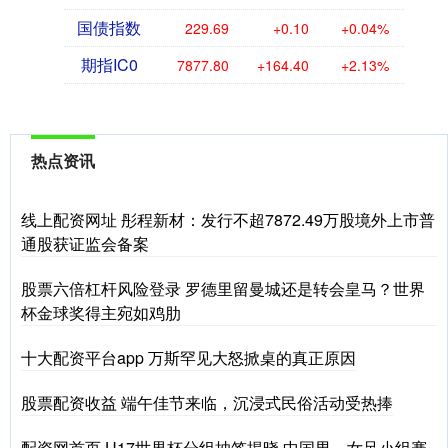
国债指数
229.69
+0.10
+0.04%
期指IC0
7877.80
+164.40
+2.13%
热点资讯
线上配资网址 彤程新材：发行不超7872.49万股境外上市普
通股获证监会备案
股票六倍杠杆风险登录 罗德里留曼城还是转会皇马？世界
杯金球奖得主宛如鸡肋
十大配资平台app 万斯罕见大怒掀桌的真正原因
股票配资收益 端午佳节来临，沉浸式民俗活动受热捧
配资网首页 U17世界杯分组抽签揭晓 中国男、女足小组赛