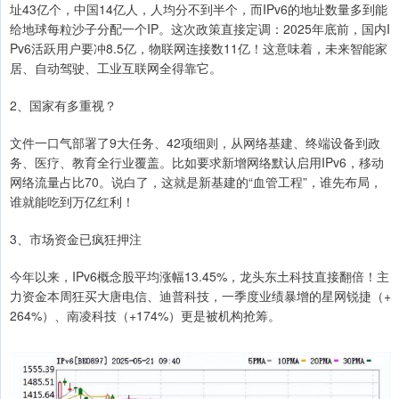
址43亿个，中国14亿人，人均分不到半个，而IPv6的地址数量多到能
给地球每粒沙子分配一个IP。这次政策直接定调：2025年底前，国内I
Pv6活跃用户要冲8.5亿，物联网连接数11亿！这意味着，未来智能家
居、自动驾驶、工业互联网全得靠它。
2、国家有多重视？
文件一口气部署了9大任务、42项细则，从网络基建、终端设备到政
务、医疗、教育全行业覆盖。比如要求新增网络默认启用IPv6，移动
网络流量占比70。说白了，这就是新基建的“血管工程”，谁先布局，
谁就能吃到万亿红利！
3、市场资金已疯狂押注
今年以来，IPv6概念股平均涨幅13.45%，龙头东土科技直接翻倍！主
力资金本周狂买大唐电信、迪普科技，一季度业绩暴增的星网锐捷（+
264%）、南凌科技（+174%）更是被机构抢筹。