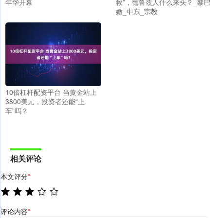
年华开幕
救”，德鲁兹人什么来头？_黎巴
嫩_中东_宗教
10倍杠杆配资平台 当黄金站上
3800美元，投资者还能“上
车”吗？
相关评论
本文评分
*
评论内容
*